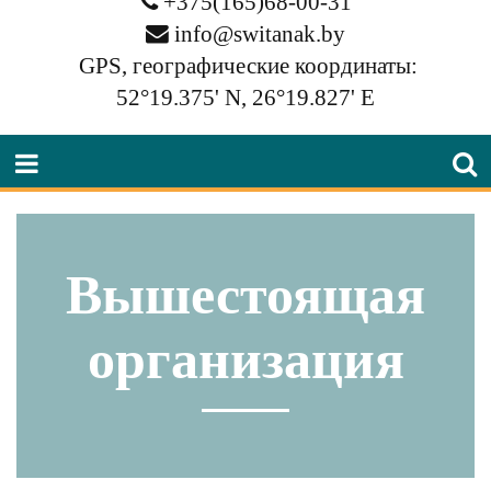
+375(165)68-00-31
info@switanak.by
GPS, географические координаты:
52°19.375' N, 26°19.827' E
Вышестоящая
организация