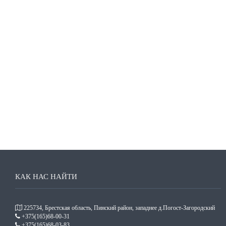
КАК НАС НАЙТИ
225734, Брестская область, Пинский район, западнее д.Погост-Загородский
+375(165)68-00-31
+375(165)68-03-83