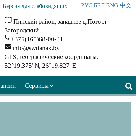
РУС
БЕЛ
ENG
中文
Версия для слабовидящих
Пинский район, западнее д.Погост-
Загородский
+375(165)68-00-31
info@switanak.by
GPS, географические координаты:
52°19.375' N, 26°19.827' E
ансии
Сервисы