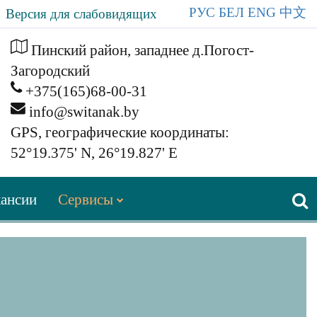
РУС
БЕЛ
ENG
中文
Версия для слабовидящих
Пинский район, западнее д.Погост-
Загородский
+375(165)68-00-31
info@switanak.by
GPS, географические координаты:
52°19.375' N, 26°19.827' E
ансии
Сервисы