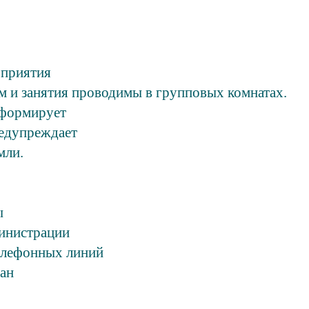
оприятия
м и занятия проводимы в групповых комнатах.
нформирует
едупреждает
мли.
ы
инистрации
елефонных линий
ан