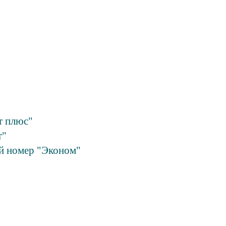
т плюс"
т"
й номер "Эконом"