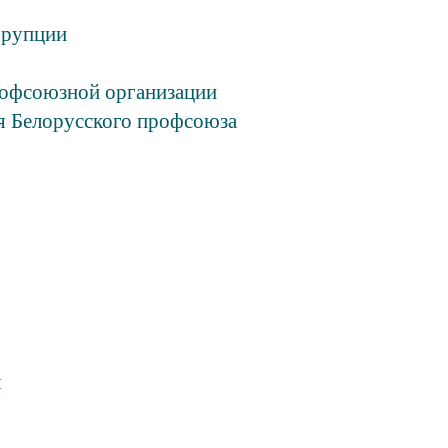
ррупции
рофсоюзной организации
я Белорусского профсоюза
я