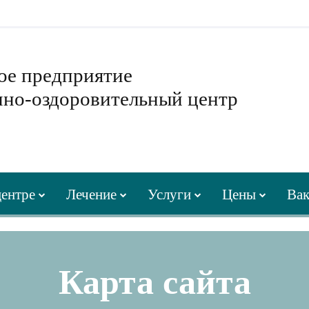
ое предприятие
нно-оздоровительный центр
центре
Лечение
Услуги
Цены
Вак
Карта сайта