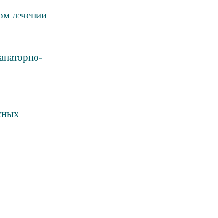
ом лечении
анаторно-
сных