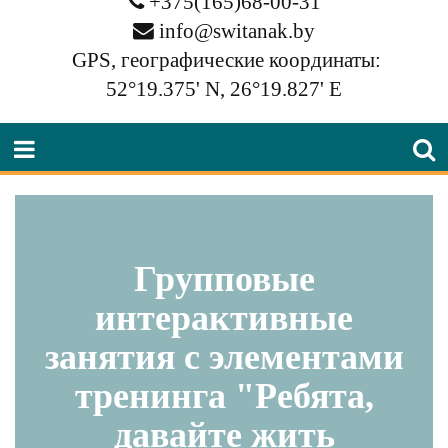
+375(165)68-00-31
info@switanak.by
GPS, географические координаты:
52°19.375' N, 26°19.827' E
Групповые
интерактивные
занятия с элементами
тренинга "Ребята,
давайте жить