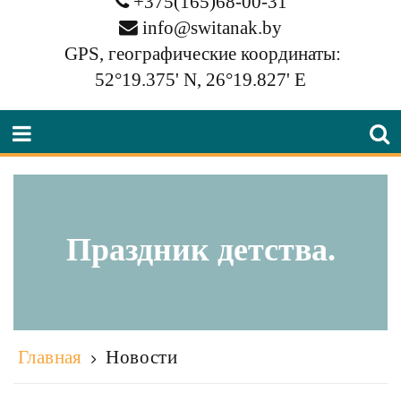
+375(165)68-00-31
info@switanak.by
GPS, географические координаты:
52°19.375' N, 26°19.827' E
Праздник детства.
Главная
Новости